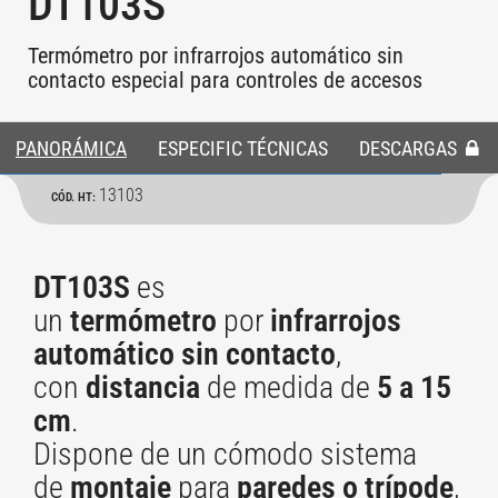
DT103S
Termómetro por infrarrojos automático sin
contacto especial para controles de accesos
PANORÁMICA
ESPECIFIC TÉCNICAS
DESCARGAS
13103
CÓD. HT:
DT103S
es
un
termómetro
por
infrarrojos
automático sin contacto
,
con
distancia
de medida de
5 a 15
cm
.
Dispone de un cómodo sistema
de
montaje
para
paredes o trípode
,