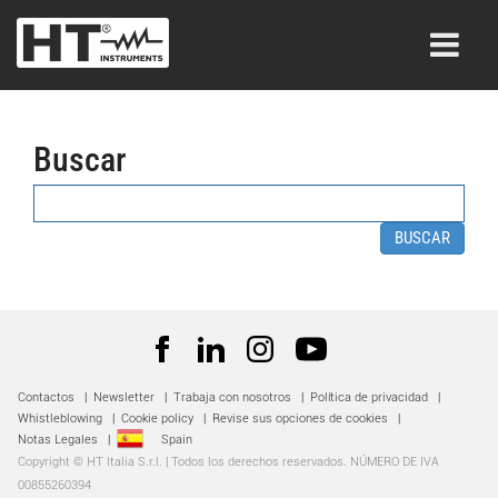
Buscar
BUSCAR
Contactos
|
Newsletter
|
Trabaja con nosotros
|
Política de privacidad
|
Whistleblowing
|
Cookie policy
|
Revise sus opciones de cookies
|
Notas Legales
|
Spain
Copyright © HT Italia S.r.l. | Todos los derechos reservados. NÚMERO DE IVA
00855260394