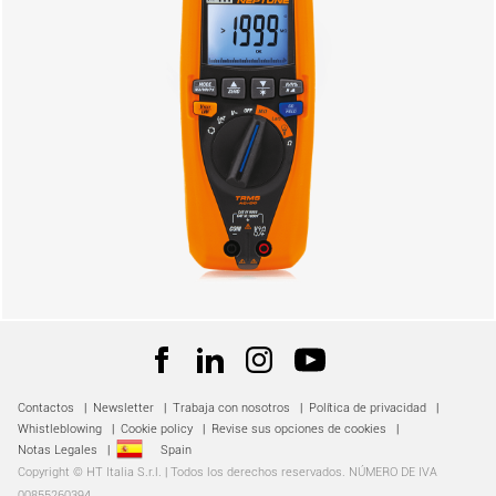
Contactos
|
Newsletter
|
Trabaja con nosotros
|
Política de privacidad
|
Whistleblowing
|
Cookie policy
|
Revise sus opciones de cookies
|
Notas Legales
|
Spain
Copyright © HT Italia S.r.l. | Todos los derechos reservados. NÚMERO DE IVA
00855260394