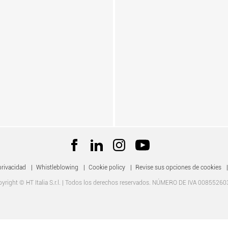
privacidad
|
Whistleblowing
|
Cookie policy
|
Revise sus opciones de cookies
|
yright © HT Italia S.r.l. | Todos los derechos reservados. NÚMERO DE IVA 0085526