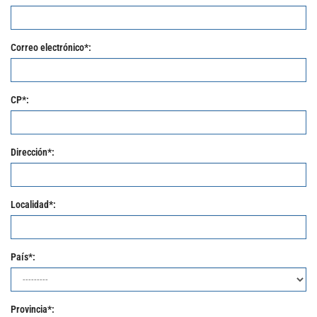
Correo electrónico*:
CP*:
Dirección*:
Localidad*:
País*:
Provincia*: