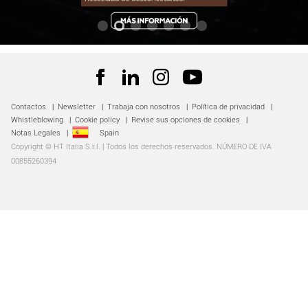
Contactos
|
Newsletter
|
Trabaja con nosotros
|
Política de privacidad
|
Whistleblowing
|
Cookie policy
|
Revise sus opciones de cookies
|
Notas Legales
|
Spain
Copyright © HT Italia S.r.l. | Todos los derechos reservados. NÚMERO DE IVA
00855260394