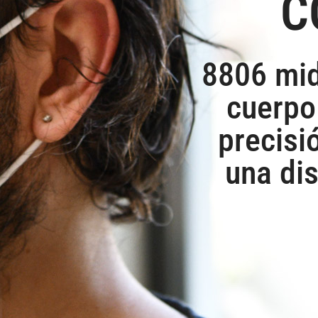
C
8806 mid
cuerpo
precisió
una di