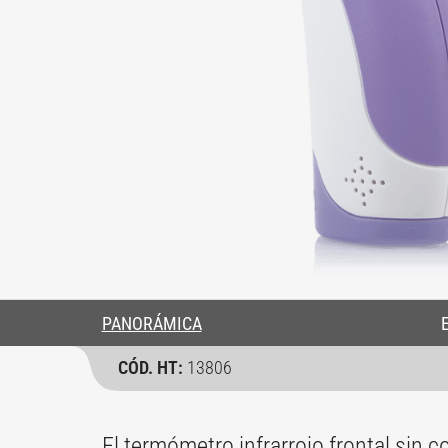
PANORÁMICA
CÓD. HT:
13806
El termómetro infrarrojo frontal sin 