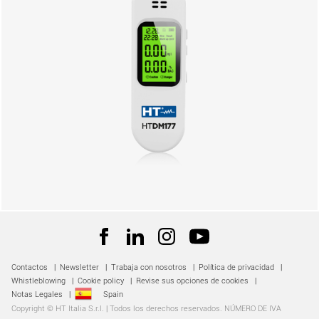
Contactos
|
Newsletter
|
Trabaja con nosotros
|
Política de privacidad
|
Whistleblowing
|
Cookie policy
|
Revise sus opciones de cookies
|
Notas Legales
|
Spain
Copyright © HT Italia S.r.l. | Todos los derechos reservados. NÚMERO DE IVA