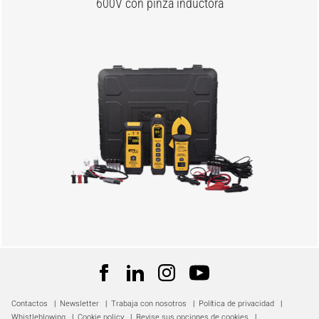
600V con pinza inductora
Contactos
|
Newsletter
|
Trabaja con nosotros
|
Política de privacidad
|
Whistleblowing
|
Cookie policy
|
Revise sus opciones de cookies
|