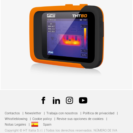
Contactos
|
Newsletter
|
Trabaja con nosotros
|
Política de privacidad
|
Whistleblowing
|
Cookie policy
|
Revise sus opciones de cookies
|
Notas Legales
|
Spain
Copyright © HT Italia S.r.l. | Todos los derechos reservados. NÚMERO DE IVA