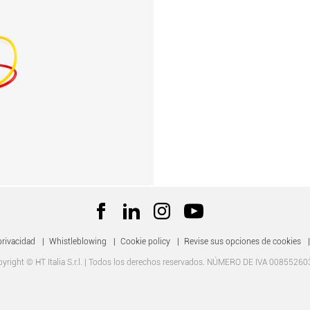
privacidad
|
Whistleblowing
|
Cookie policy
|
Revise sus opciones de cookies
|
yright © HT Italia S.r.l. | Todos los derechos reservados. NÚMERO DE IVA 0085526