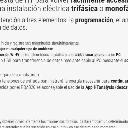
 instalación eléctrica
trifásica
o
monofá
atención a tres elementos: la
programación
, el 
a de datos.
e inicia y registra 383 magnitudes simultáneamente.
ajar en
cualquier tipo de ambiente
.
nexión WI-Fi
, de transferir todos los datos a una
tablet
,
smartphone
o a un
PC
.
ón USB para transferencia de datos mediante cable al PC mediante el
s
d que está analizando.
s tensiones de entrada suministrará la energía necesaria para
continuar
recida por el PQA820 es aconsejable el uso de la
App HTanalysis
(
desca
 obtener inmediatamente los “momentos” críticos: bastará “tocar” un determinado p
para entender qué ha sucedido en ese punto y en ese determinado momento!