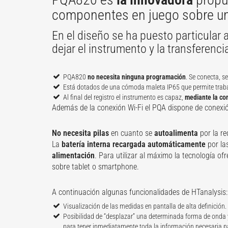
componentes en juego sobre una
En el diseño se ha puesto particular 
dejar el instrumento y la transferenci
PQA820
no necesita ninguna programación
. Se conecta, s
Está dotados de una cómoda maleta IP65 que permite trab
Al final del registro el instrumento es capaz,
mediante la co
Además de la conexión Wi-Fi el PQA dispone de conexi
No necesita pilas
en cuanto se
autoalimenta
por la re
La
batería interna recargada automáticamente
por la
alimentación
. Para utilizar al máximo la tecnología of
sobre tablet o smartphone.
A continuación algunas funcionalidades de HTanalysis:
Visualización de las medidas en pantalla de alta definición.
Posibilidad de “desplazar” una determinada forma de onda y
para tener inmediatamente toda la información necesaria 