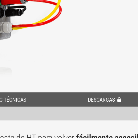
C TÉCNICAS
DESCARGAS
esta de HT para volver
fácilmente accesib