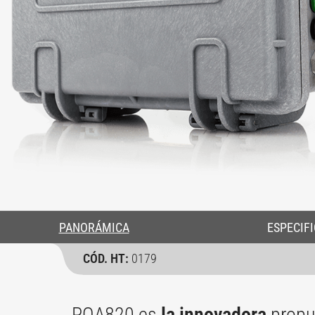
PANORÁMICA
ESPECIFI
CÓD. HT:
0179
PQA820 es
la innovadora
propu