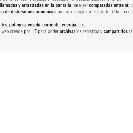
llamadas
y arrastradas en la pantalla
para ser
comparadas entre sí
; 
ia de distorsiones armónicas
, bastará desplazar el listado de las med
udes:
potencia
,
cosphi
,
corriente
,
energía
, etc...
os web creada por HT para poder
archivar
los registros y
compartirlos
rá