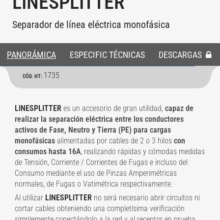
LINESPLITTER
Separador de línea eléctrica monofásica
PANORÁMICA
ESPECIFIC TÉCNICAS
DESCARGAS
1735
CÓD. HT:
LINESPLITTER
es un accesorio de gran utilidad,
capaz de
realizar la separación eléctrica entre los conductores
activos de Fase, Neutro y Tierra (PE) para cargas
monofásicas
alimentadas por cables de 2 o 3 hilos
con
consumos hasta 16A
, realizando rápidas y cómodas medidas
de Tensión, Corriente / Corrientes de Fugas e incluso del
Consumo mediante el uso de Pinzas Amperimétricas
normales, de Fugas o Vatimétrica respectivamente.
Al utilizar
LINESPLITTER
no será necesario abrir circuitos ni
cortar cables obteniendo una completísima verificación
simplemente conectándolo a la red y al receptor en prueba.