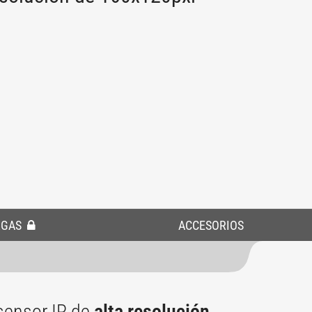
RGAS
ACCESORIOS
sensor IR de
alta resolución