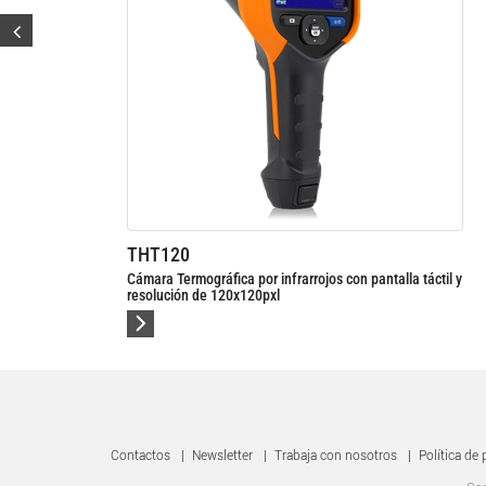
THT200
 por infrarrojos con pantalla táctil y
Cámara Termográfica por infrar
x120pxl
resolución de 160x120pxl
Contactos
|
Newsletter
|
Trabaja con nosotros
|
Política de 