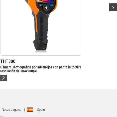
THT500
pantalla táctil y
Cámara Termográfica profesional por infrarrojos con pan
táctil y resolución de 160x120pxl
Notas Legales
|
Spain