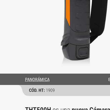
PANORÁMICA
CÓD. HT:
1909
THT500H
es una
nueva Cámara 