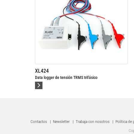
XL424
Data logger de tensión TRMS trifásico
Contactos
|
Newsletter
|
Trabaja con nosotros
|
Política de 
Cop