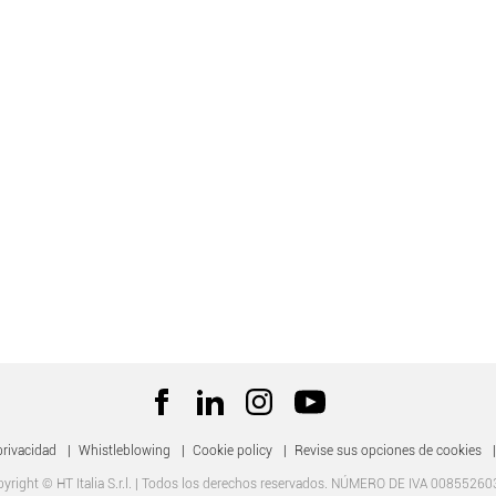
privacidad
|
Whistleblowing
|
Cookie policy
|
Revise sus opciones de cookies
|
yright © HT Italia S.r.l. | Todos los derechos reservados. NÚMERO DE IVA 0085526