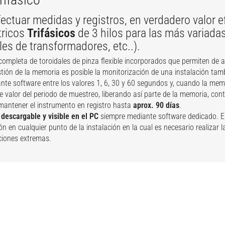
ectuar medidas y registros, en verdadero valor ef
tricos
Trifásicos
de 3 hilos para las más variada
es de transformadores, etc..).
ompleta de toroidales de pinza flexible incorporados que permiten de 
tión de la memoria es posible la monitorización de una instalación tamb
te software entre los valores 1, 6, 30 y 60 segundos y, cuando la memor
 valor del periodo de muestreo, liberando así parte de la memoria, con
mantener el instrumento en registro hasta
aprox. 90 días
.
s
descargable y visible
en el PC
siempre mediante software dedicado. 
n en cualquier punto de la instalación en la cual es necesario realizar l
ciones extremas.