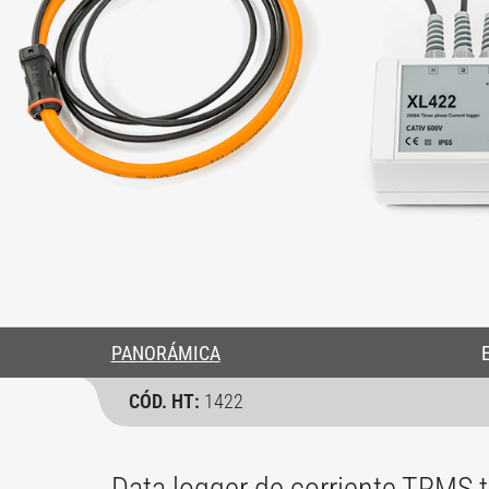
PANORÁMICA
CÓD. HT:
1422
Data logger de corriente TRMS t