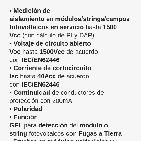
•
Medición de
aislamiento
en
módulos/strings/campos
fotovoltaicos en servicio
hasta
1500
Vcc
(con cálculo de PI y DAR)
•
Voltaje de circuito abierto
Voc
hasta
1500Vcc
de acuerdo
con
IEC/EN62446
•
Corriente de cortocircuito
Isc
hasta
40Acc
de acuerdo
con
IEC/EN62446
•
Continuidad
de conductores de
protección con 200mA
•
Polaridad
•
Función
GFL
para
detección
del
módulo o
string
fotovoltaicos
con Fugas a Tierra