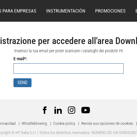
S PARA EMPRESAS
INSTRUMENTACIÓN
PROMOCIONES
istrazione per accedere all'area Down
Inserisci la tua email per poter scaricare i cataloghi dei prodotti Ht
E-mail*:
SEND
privacidad
|
Whistleblowing
|
Cookie policy
|
Revise sus opciones de cookies
|
yright © HT Italia S.r.l. | Todos los derechos reservados. NÚMERO DE IVA 0085526