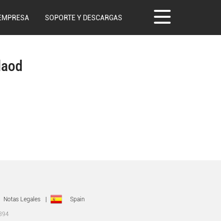
EMPRESA
SOPORTE Y DESCARGAS
laod
Notas Legales
|
Spain
0394