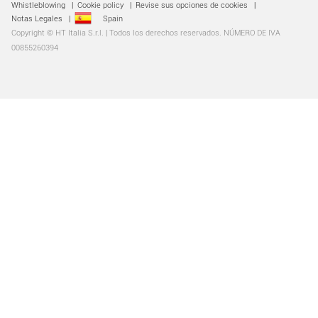
Whistleblowing
|
Cookie policy
|
Revise sus opciones de cookies
|
Notas Legales
|
Spain
Copyright © HT Italia S.r.l. | Todos los derechos reservados. NÚMERO DE IVA
00855260394