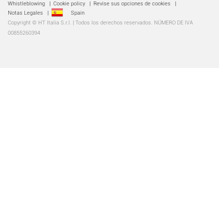
Whistleblowing
|
Cookie policy
|
Revise sus opciones de cookies
|
Notas Legales
|
Spain
Copyright © HT Italia S.r.l. | Todos los derechos reservados. NÚMERO DE IVA
00855260394