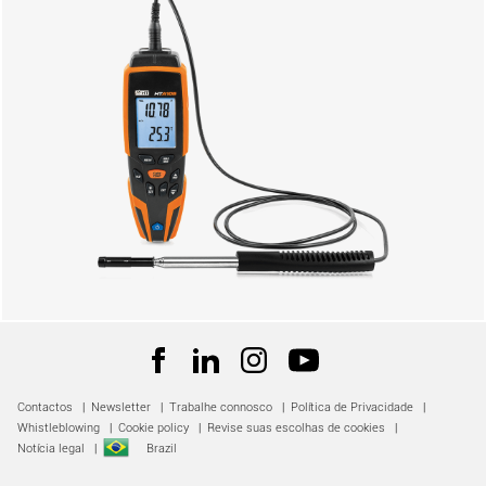
Contactos
|
Newsletter
|
Trabalhe connosco
|
Política de Privacidade
|
Whistleblowing
|
Cookie policy
|
Revise suas escolhas de cookies
|
Notícia legal
|
Brazil