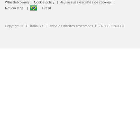
Whistleblowing
|
Cookie policy
|
Revise suas escolhas de cookies
|
Notícia legal
|
Brazil
Copyright © HT Italia S.r.l. | Todos os direitos reservados. P.IVA 00855260394