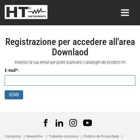
Registrazione per accedere all'area
Downlaod
Inserisci la tua email per poter scaricare i cataloghi dei prodotti Ht
E-mail*:
SEND
Contactos
|
Newsletter
|
Trabalhe connosco
|
Política de Privacidade
|