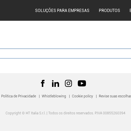
SOLUÇÕES PARA EMPRESAS
PRODUTOS
Política de Privacidade
|
Whistleblowing
|
Cookie policy
|
Revise suas escolha
Copyright © HT Italia S.r.l. | Todos os direitos reservados. P.IVA 00855260394