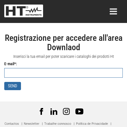
Registrazione per accedere all'area
Downlaod
Inserisci la tua email per poter scaricare i cataloghi dei prodotti Ht
E-mail*:
SEND
Contactos
|
Newsletter
|
Trabalhe connosco
|
Política de Privacidade
|