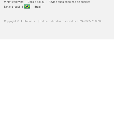
Whistleblowing
|
Cookie policy
|
Revise suas escolhas de cookies
|
Notícia legal
|
Brazil
Copyright © HT Italia S.r.l. | Todos os direitos reservados. P.IVA 00855260394