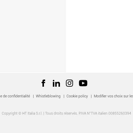
e de confidentialité
|
Whistleblowing
|
Cookie policy
|
Modifier vos choix sur le
Copyright © HT Italia S.r.l. | Tous droits réservés. P.IVA N°TVA italien 00855260394