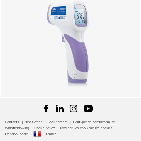
Contacts
|
Newsletter
|
Recrutement
|
Politique de confidentialité
|
Whistleblowing
|
Cookie policy
|
Modifier vos choix sur les cookies
|
Mention légale
|
France