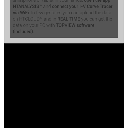
smatphone or tablet in your hands,
open the app
HTANALYSIS
™ and
connect your I-V Curve Tracer
via WiFi
. In few gestures you can upload the data
on HTCLOUD™ and in
REAL TIME
you can get the
data on your PC with
TOPVIEW software
(included).