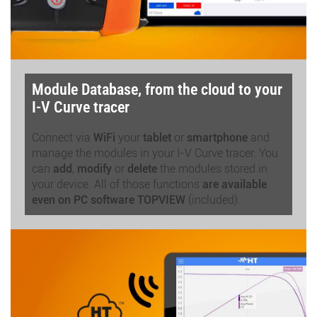
Module Database, from the cloud to your
I-V Curve tracer
Connect via
WiFi
your
tablet
or
smartphone
and
manage the modules in your I-V Curve tracer. You
can
add
,
modify
or
delete
the modules stored in
your device. All of those functions
are available
even on PC software
TOPVIEW
(included).