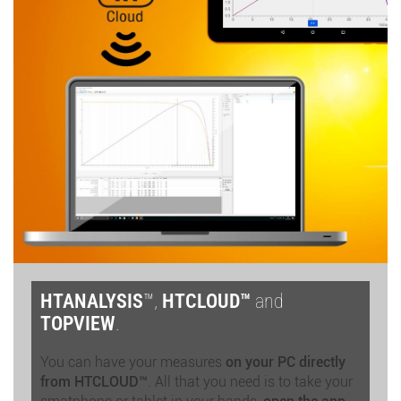
HTANALYSIS
™,
HTCLOUD™
and
TOPVIEW
.
You can have your measures
on your PC directly
from HTCLOUD™
. All that you need is to take your