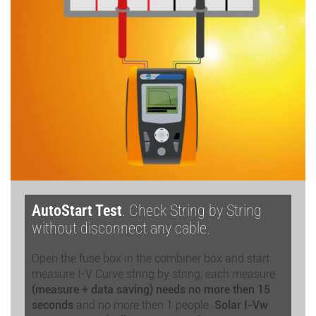
AutoStart Test
. Check String by String
without disconnect any cable.
Open the fuse box in the combiner box and start
measure I-V Curve string by string, each measure
(measure + data saving) needs no more then 15
seconds
and no more then 1 people.
Solar I-Vw