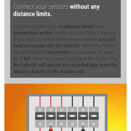
Connect your sensors
without any
distance limits.
You can connect your
irradiance sensor
and
temperature probe
directly on your Solar I-Vw, but
if you want to remotize the measurement
you just
need as remote unit the Solar02
. When the Solar I-
Vw and Solar02
are paired
you can walk far even
for
1 km
. When you come back near the Solar I-Vw
the Solar02 will upload the recorded data
from the
sensors directly to the master unit.