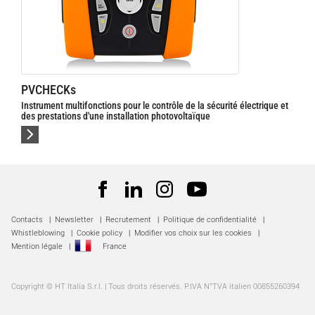
PVCHECKs
Instrument multifonctions pour le contrôle de la sécurité électrique et
des prestations d'une installation photovoltaïque
Contacts
|
Newsletter
|
Recrutement
|
Politique de confidentialité
|
Whistleblowing
|
Cookie policy
|
Modifier vos choix sur les cookies
|
Mention légale
|
France
Copyright © HT Italia S.r.l. | Tous droits réservés. P.IVA N°TVA italien 00855260394