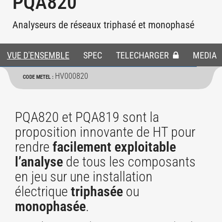
PQA820
Analyseurs de réseaux triphasé et monophasé
VUE D'ENSEMBLE
SPEC
TELECHARGER
MEDIA
HV000820
CODE METEL :
PQA820 et PQA819 sont la
proposition innovante de HT pour
rendre
facilement exploitable
l’analyse
de tous les composants
en jeu sur une installation
électrique
triphasée
ou
monophasée
.