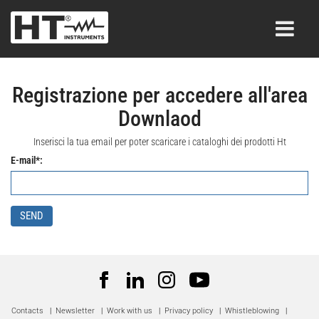
Registrazione per accedere all'area
Downlaod
Inserisci la tua email per poter scaricare i cataloghi dei prodotti Ht
E-mail*:
SEND
Contacts
|
Newsletter
|
Work with us
|
Privacy policy
|
Whistleblowing
|