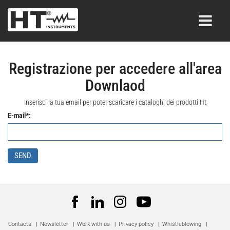
Registrazione per accedere all'area
Downlaod
Inserisci la tua email per poter scaricare i cataloghi dei prodotti Ht
E-mail*:
SEND
Contacts
|
Newsletter
|
Work with us
|
Privacy policy
|
Whistleblowing
|