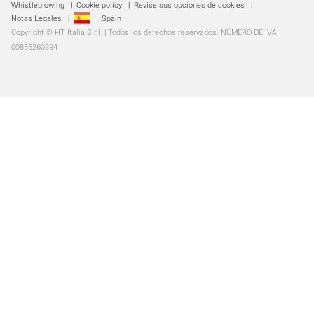
Whistleblowing
|
Cookie policy
|
Revise sus opciones de cookies
|
Notas Legales
|
Spain
Copyright © HT Italia S.r.l. | Todos los derechos reservados. NÚMERO DE IVA
00855260394